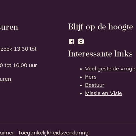
Blijf op de hoogte
suren
Facebook
Instagram
ezoek
13:30
tot
Interessante links
00
tot
16:00
uur
Veel gestelde vrag
Pers
De Abdij van Bornem
suren
Bestuur
Missie en Visie
laimer
Toegankelijkheidsverklaring